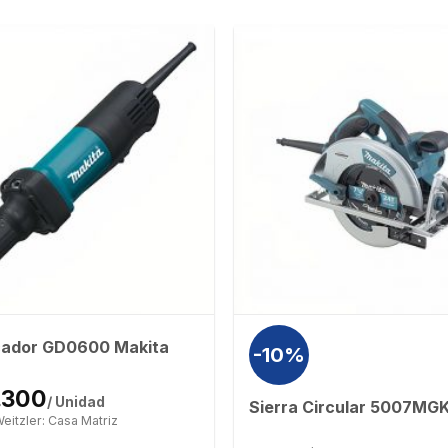
icador GD0600 Makita
-10%
.300
/ Unidad
Sierra Circular 5007MG
eitzler: Casa Matriz