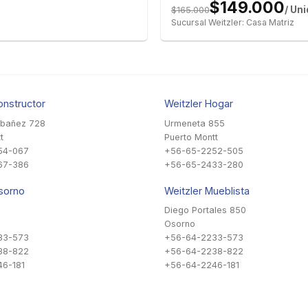
$149.000
$165.000
/ Un
Sucursal Weitzler: Casa Matriz
onstructor
Weitzler Hogar
Ibañez 728
Urmeneta 855
t
Puerto Montt
54-067
+56-65-2252-505
67-386
+56-65-2433-280
sorno
Weitzler Mueblista
Diego Portales 850
Osorno
33-573
+56-64-2233-573
38-822
+56-64-2238-822
6-181
+56-64-2246-181