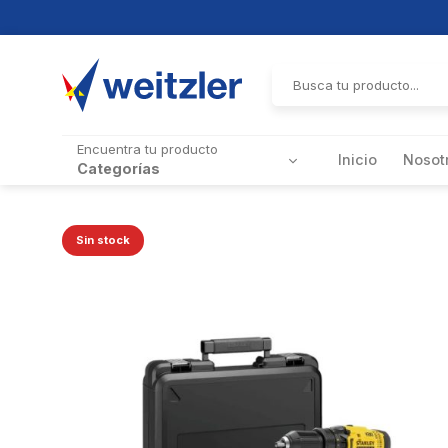
Skip
to
Buscar
por:
content
Encuentra tu producto
Inicio
Nosot
Categorías
Sin stock