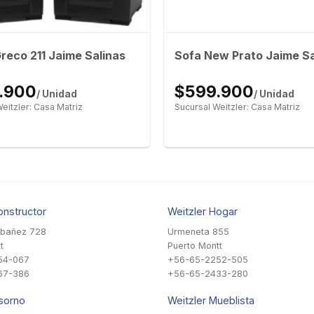
Greco 211 Jaime Salinas
Sofa New Prato Jaime Sa
.900
$599.900
/ Unidad
/ Unidad
eitzler: Casa Matriz
Sucursal Weitzler: Casa Matriz
onstructor
Weitzler Hogar
Ibañez 728
Urmeneta 855
t
Puerto Montt
54-067
+56-65-2252-505
67-386
+56-65-2433-280
sorno
Weitzler Mueblista