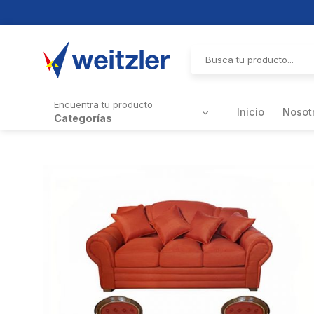
Skip
to
Buscar
por:
content
Encuentra tu producto
Inicio
Nosot
Categorías