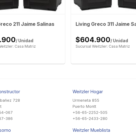
Greco 211 Jaime Salinas
Living Greco 311 Jaime S
.900
$604.900
/ Unidad
/ Unidad
eitzler: Casa Matriz
Sucursal Weitzler: Casa Matriz
onstructor
Weitzler Hogar
Ibañez 728
Urmeneta 855
t
Puerto Montt
54-067
+56-65-2252-505
67-386
+56-65-2433-280
sorno
Weitzler Mueblista