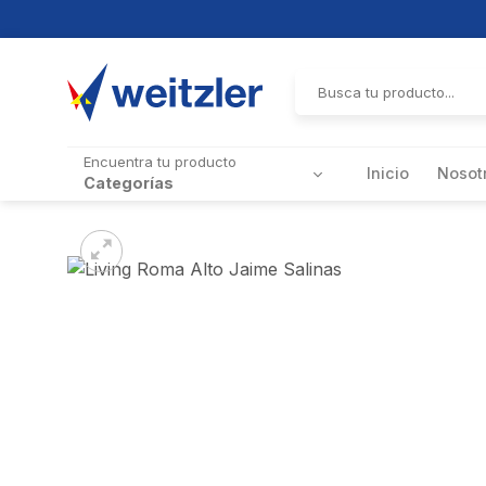
Skip
to
Buscar
por:
content
Encuentra tu producto
Inicio
Nosot
Categorías