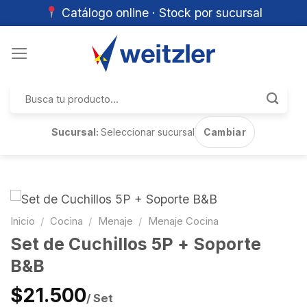
Catálogo online · Stock por sucursal
Skip
to
content
Buscar
por:
Sucursal:
Seleccionar sucursal
Cambiar
Inicio
/
Cocina
/
Menaje
/
Menaje Cocina
Set de Cuchillos 5P + Soporte
B&B
$21.500
/ Set