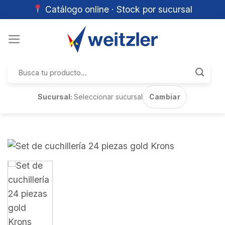
Catálogo online · Stock por sucursal
Skip
to
content
Buscar
por:
Sucursal:
Seleccionar sucursal
Cambiar