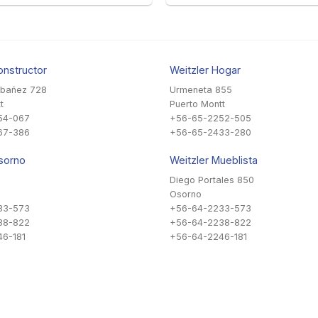
onstructor
Weitzler Hogar
Ibañez 728
Urmeneta 855
t
Puerto Montt
54-067
+56-65-2252-505
67-386
+56-65-2433-280
sorno
Weitzler Mueblista
Diego Portales 850
Osorno
33-573
+56-64-2233-573
38-822
+56-64-2238-822
6-181
+56-64-2246-181