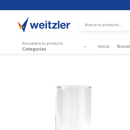
Skip
to
Buscar
por:
content
Encuentra tu producto
Inicio
Nosot
Categorías