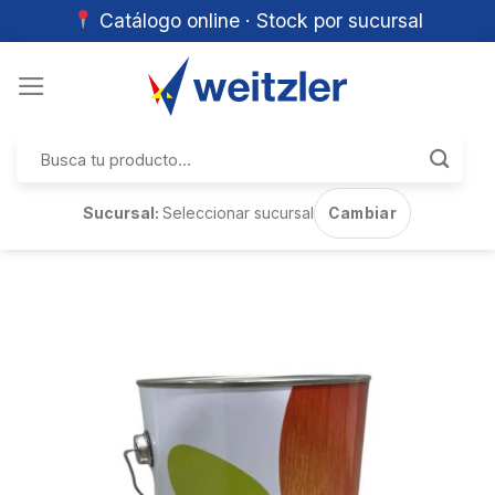
Catálogo online · Stock por sucursal
Skip
to
content
Buscar
por:
Sucursal:
Seleccionar sucursal
Cambiar