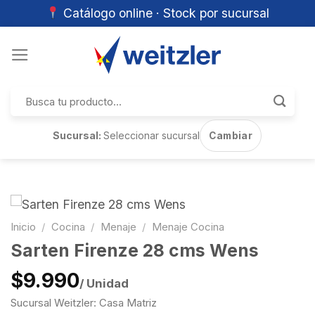
Catálogo online · Stock por sucursal
Skip
to
content
Buscar
por:
Sucursal:
Seleccionar sucursal
Cambiar
Inicio
/
Cocina
/
Menaje
/
Menaje Cocina
Sarten Firenze 28 cms Wens
$9.990
/ Unidad
Sucursal Weitzler: Casa Matriz