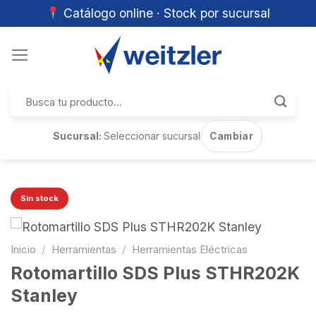
Catálogo online · Stock por sucursal
Skip
to
content
Buscar
por:
Sucursal:
Seleccionar sucursal
Cambiar
Sin stock
Inicio
/
Herramientas
/
Herramientas Eléctricas
Rotomartillo SDS Plus STHR202K
Stanley