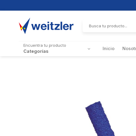
Skip
to
Buscar
por:
content
Encuentra tu producto
Inicio
Nosot
Categorías