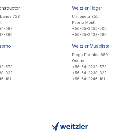
onstructor
Weitzler Hogar
Ibañez 728
Urmeneta 855
t
Puerto Montt
54-067
+56-65-2252-505
67-386
+56-65-2433-280
sorno
Weitzler Mueblista
Diego Portales 850
Osorno
33-573
+56-64-2233-573
38-822
+56-64-2238-822
6-181
+56-64-2246-181