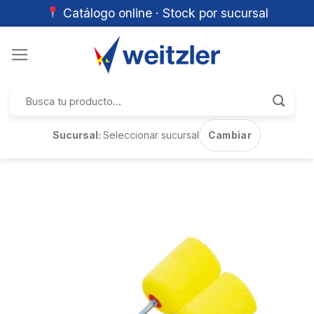
Catálogo online · Stock por sucursal
Skip
to
content
Buscar
por:
Sucursal:
Seleccionar sucursal
Cambiar