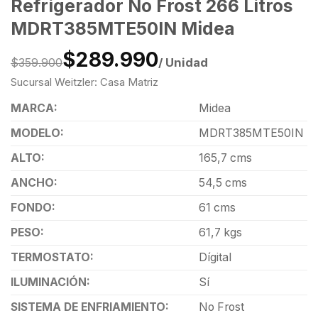
Refrigerador No Frost 266 Litros
MDRT385MTE50IN Midea
$289.990
/ Unidad
$359.900
Sucursal Weitzler: Casa Matriz
MARCA:
Midea
MODELO:
MDRT385MTE50IN
ALTO:
165,7 cms
ANCHO:
54,5 cms
FONDO:
61 cms
PESO:
61,7 kgs
TERMOSTATO:
Dígital
ILUMINACIÓN:
Sí
SISTEMA DE ENFRIAMIENTO:
No Frost