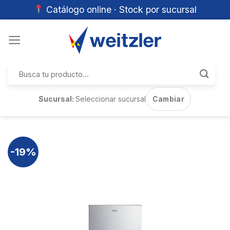
Catálogo online · Stock por sucursal
Skip
to
content
Buscar
por:
Sucursal:
Seleccionar sucursal
Cambiar
-19%