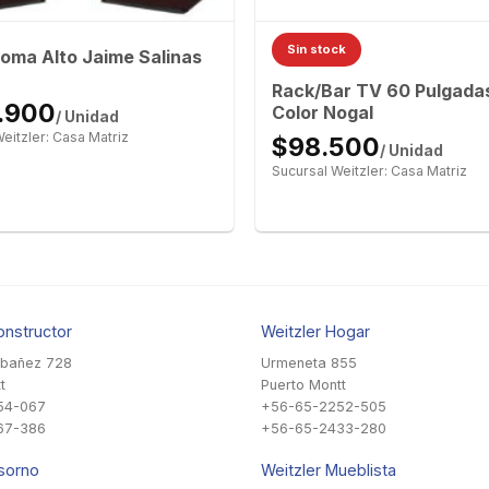
Sin stock
Roma Alto Jaime Salinas
Rack/Bar TV 60 Pulgada
.900
Color Nogal
/ Unidad
eitzler: Casa Matriz
$98.500
/ Unidad
Sucursal Weitzler: Casa Matriz
onstructor
Weitzler Hogar
Ibañez 728
Urmeneta 855
t
Puerto Montt
54-067
+56-65-2252-505
67-386
+56-65-2433-280
sorno
Weitzler Mueblista