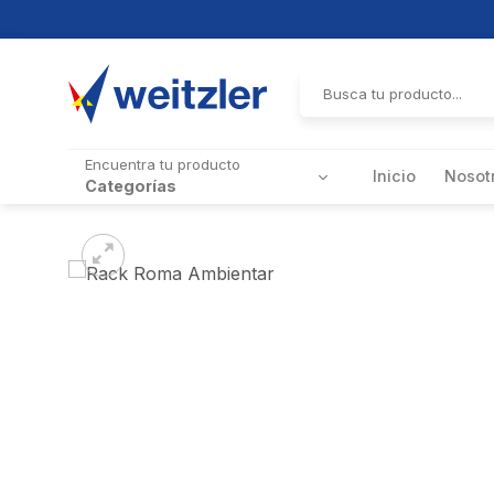
Skip
to
Buscar
por:
content
Encuentra tu producto
Inicio
Nosot
Categorías