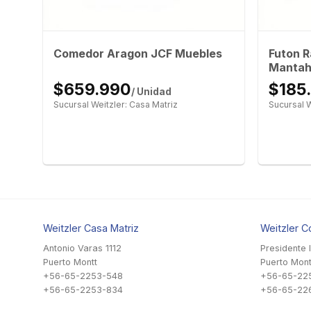
Futon R
Comedor Aragon JCF Muebles
Manta
$659.990
$185
/ Unidad
Sucursal Weitzler: Casa Matriz
Sucursal W
Weitzler Casa Matriz
Weitzler C
Antonio Varas 1112
Presidente 
Puerto Montt
Puerto Mont
+56-65-2253-548
+56-65-22
+56-65-2253-834
+56-65-22