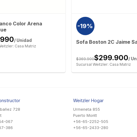
anco Color Arena
-19%
hue
.990
/ Unidad
Sofa Boston 2C Jaime Sa
eitzler: Casa Matriz
$299.900
$369.900
/ U
Sucursal Weitzler: Casa Matriz
onstructor
Weitzler Hogar
Ibañez 728
Urmeneta 855
t
Puerto Montt
54-067
+56-65-2252-505
67-386
+56-65-2433-280