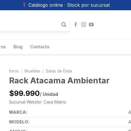
Catálogo online · Stock por sucursal
ros
Blog
Contacto
Inicio
/
Muebles
/
Salas de Estar
Rack Atacama Ambientar
$99.990
/ Unidad
Sucursal Weitzler: Casa Matriz
MARCA:
A
MODELO:
A