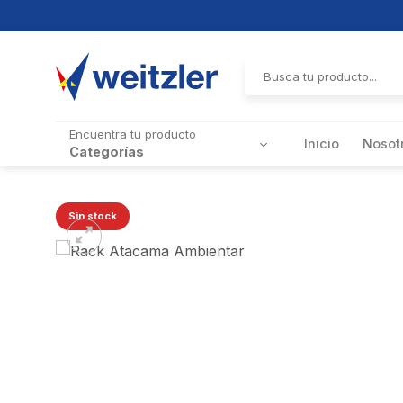
Skip
to
Buscar
por:
content
Encuentra tu producto
Inicio
Nosot
Categorías
Sin stock