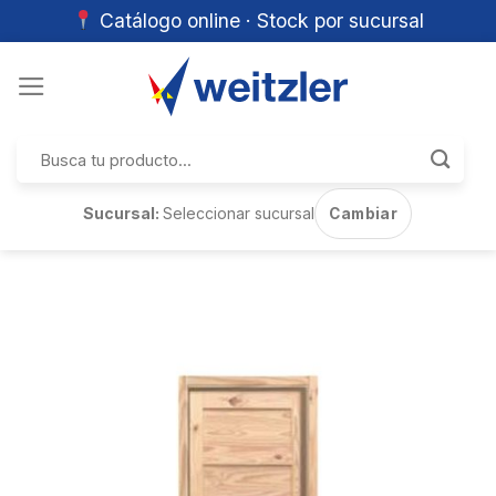
Catálogo online · Stock por sucursal
Skip
to
content
Buscar
por:
Sucursal:
Seleccionar sucursal
Cambiar