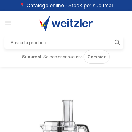
Catálogo online · Stock por sucursal
Skip
to
content
Buscar
por:
Sucursal:
Seleccionar sucursal
Cambiar