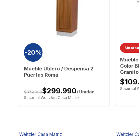
Sin sto
rta
-20%
Mueble
Color B
Mueble Utilero / Despensa 2
Granito
Puertas Roma
$109
Sucursal W
$299.990
$372.900
/ Unidad
Sucursal Weitzler: Casa Matriz
Weitzler Casa Matriz
Weitzler C