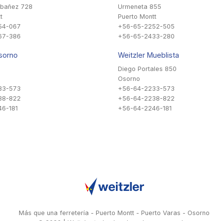
Ibañez 728
Urmeneta 855
t
Puerto Montt
54-067
+56-65-2252-505
67-386
+56-65-2433-280
sorno
Weitzler Mueblista
Diego Portales 850
Osorno
33-573
+56-64-2233-573
38-822
+56-64-2238-822
6-181
+56-64-2246-181
Más que una ferretería - Puerto Montt - Puerto Varas - Osorno