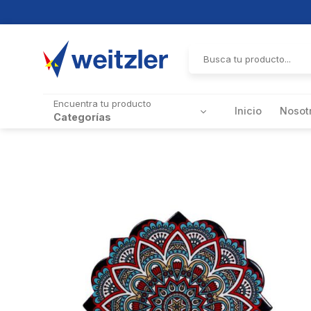
Skip
to
Buscar
por:
content
Encuentra tu producto
Inicio
Nosot
Categorías