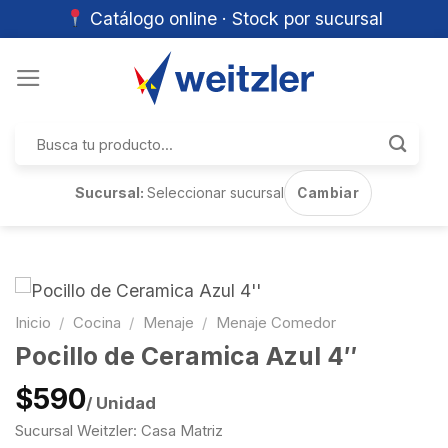
Catálogo online · Stock por sucursal
Skip
to
content
Buscar
por:
Sucursal:
Seleccionar sucursal
Cambiar
Inicio
/
Cocina
/
Menaje
/
Menaje Comedor
Pocillo de Ceramica Azul 4″
$590
/ Unidad
Sucursal Weitzler: Casa Matriz