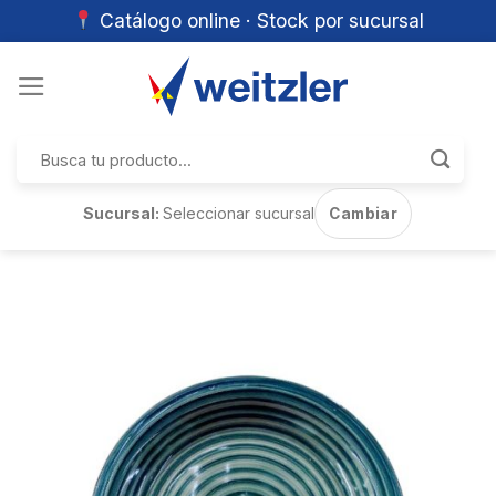
Catálogo online · Stock por sucursal
Skip
to
content
Buscar
por:
Sucursal:
Seleccionar sucursal
Cambiar