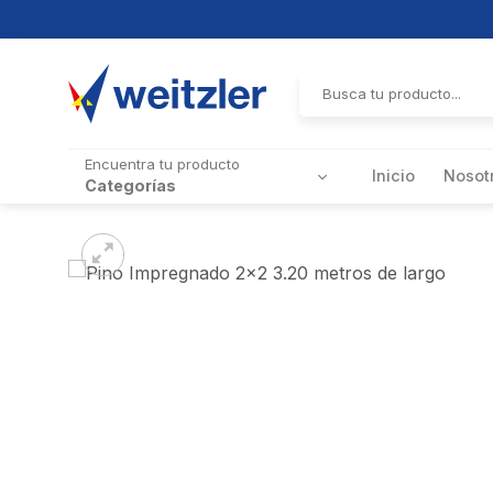
Skip
to
Buscar
por:
content
Encuentra tu producto
Inicio
Nosot
Categorías