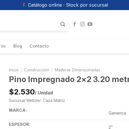
Catálogo online · Stock por sucursal
ros
Blog
Contacto
Inicio
/
Construcción
/
Maderas Dimensionadas
Pino Impregnado 2×2 3.20 metr
$2.530
/ Unidad
Sucursal Weitzler: Casa Matriz
MARCA:
Generica
ESPESOR:
2″