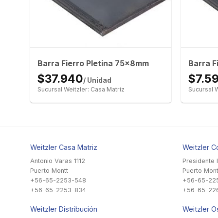
m
Barra Fierro Pletina 75x8mm
Barra F
$37.940
$7.5
/ Unidad
Sucursal Weitzler: Casa Matriz
Sucursal W
Weitzler Casa Matriz
Weitzler C
Antonio Varas 1112
Presidente 
Puerto Montt
Puerto Mont
+56-65-2253-548
+56-65-22
+56-65-2253-834
+56-65-22
Weitzler Distribución
Weitzler O