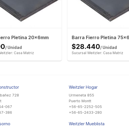
ierro Pletina 20x6mm
Barra Fierro Pletina 75
90
$28.440
/ Unidad
/ Unidad
eitzler: Casa Matriz
Sucursal Weitzler: Casa Matriz
onstructor
Weitzler Hogar
Ibañez 728
Urmeneta 855
t
Puerto Montt
54-067
+56-65-2252-505
67-386
+56-65-2433-280
sorno
Weitzler Mueblista