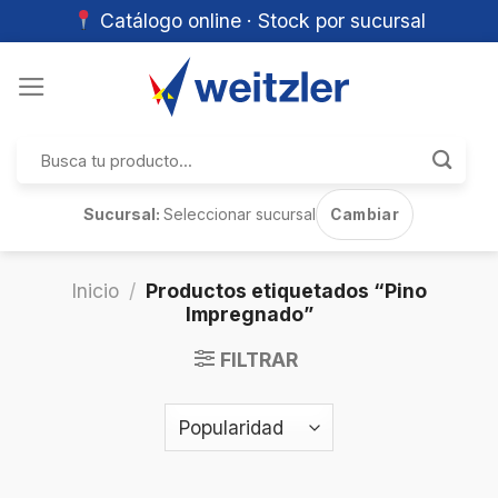
Catálogo online · Stock por sucursal
Skip
to
content
Buscar
por:
Sucursal:
Seleccionar sucursal
Cambiar
Inicio
/
Productos etiquetados “Pino
Impregnado”
FILTRAR