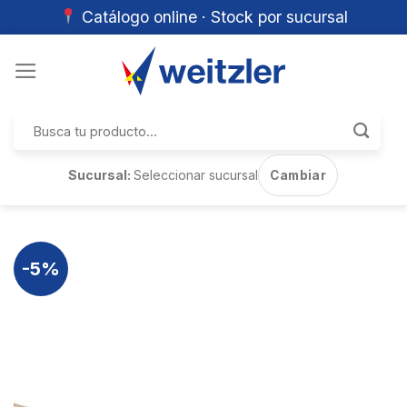
Catálogo online · Stock por sucursal
Skip
to
content
Buscar
por:
Sucursal:
Seleccionar sucursal
Cambiar
-5%