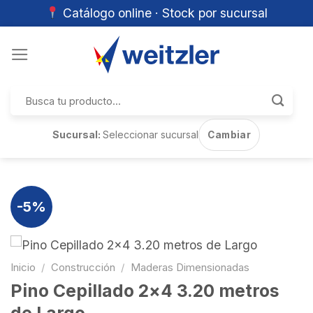
Catálogo online · Stock por sucursal
Skip
to
content
Buscar
por:
Sucursal:
Seleccionar sucursal
Cambiar
-5%
Inicio
/
Construcción
/
Maderas Dimensionadas
Pino Cepillado 2×4 3.20 metros
de Largo