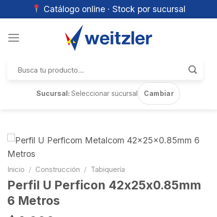
Catálogo online · Stock por sucursal
Skip
to
content
Buscar
por:
Sucursal:
Seleccionar sucursal
Cambiar
Inicio
/
Construcción
/
Tabiquería
Perfil U Perficon 42x25x0.85mm
6 Metros