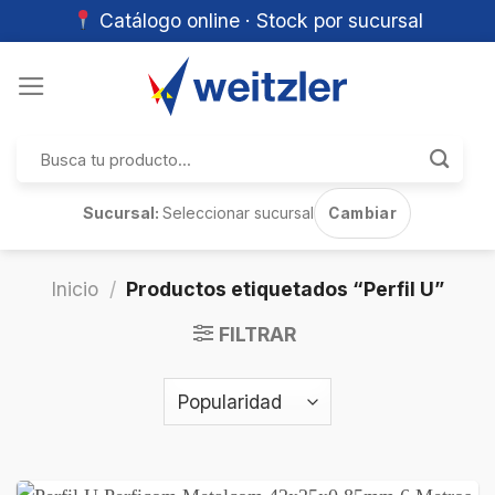
Catálogo online · Stock por sucursal
Skip
to
content
Buscar
por:
Sucursal:
Seleccionar sucursal
Cambiar
Inicio
/
Productos etiquetados “Perfil U”
FILTRAR