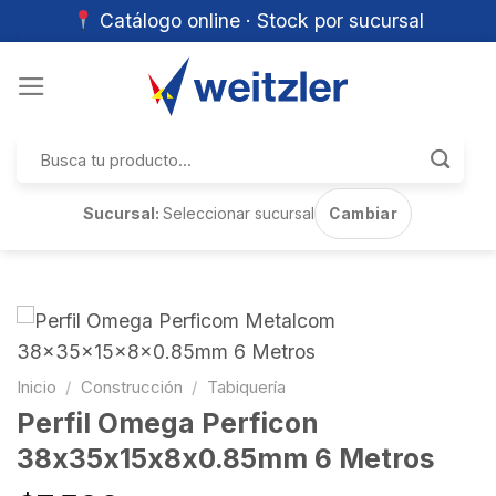
Catálogo online · Stock por sucursal
Skip
to
content
Buscar
por:
Sucursal:
Seleccionar sucursal
Cambiar
Inicio
/
Construcción
/
Tabiquería
Perfil Omega Perficon
38x35x15x8x0.85mm 6 Metros