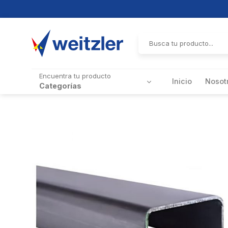
Skip
to
Buscar
por:
content
Encuentra tu producto
Inicio
Nosot
Categorías