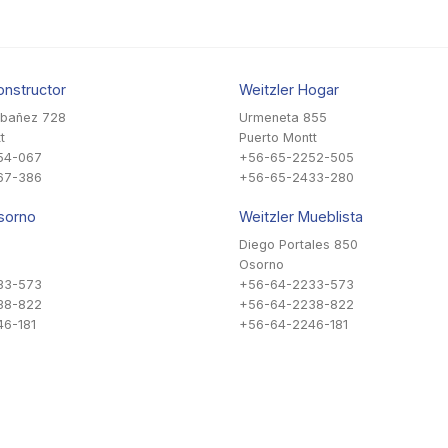
onstructor
Weitzler Hogar
Ibañez 728
Urmeneta 855
t
Puerto Montt
54-067
+56-65-2252-505
67-386
+56-65-2433-280
sorno
Weitzler Mueblista
Diego Portales 850
Osorno
33-573
+56-64-2233-573
38-822
+56-64-2238-822
6-181
+56-64-2246-181