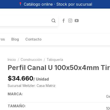
Catálogo online · Stock por sucursal
ros
Blog
Contacto
Inicio
/
Construcción
/
Tabiquería
Perfil Canal U 100x50x4mm Tir
$34.660
/ Unidad
Sucursal Weitzler: Casa Matriz
MARCA:
Ge
TAMAÑO:
1