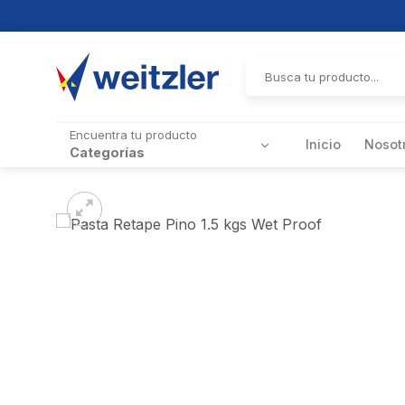
Skip
to
Buscar
por:
content
Encuentra tu producto
Inicio
Nosot
Categorías