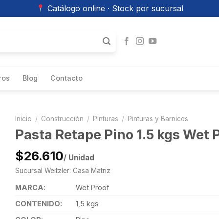
Catálogo online · Stock por sucursal
ros
Blog
Contacto
Inicio
/
Construcción
/
Pinturas
/
Pinturas y Barnices
Pasta Retape Pino 1.5 kgs Wet 
$26.610
/ Unidad
Sucursal Weitzler: Casa Matriz
MARCA:
Wet Proof
CONTENIDO:
1,5 kgs