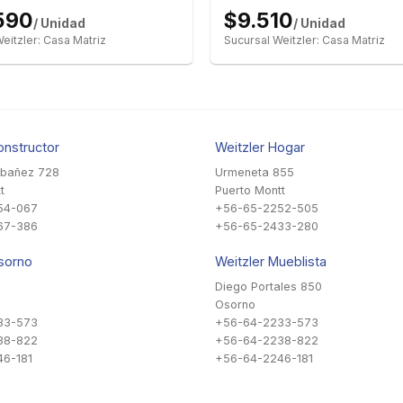
590
$9.510
/ Unidad
/ Unidad
eitzler: Casa Matriz
Sucursal Weitzler: Casa Matriz
onstructor
Weitzler Hogar
Ibañez 728
Urmeneta 855
t
Puerto Montt
54-067
+56-65-2252-505
67-386
+56-65-2433-280
sorno
Weitzler Mueblista
Diego Portales 850
Osorno
33-573
+56-64-2233-573
38-822
+56-64-2238-822
6-181
+56-64-2246-181