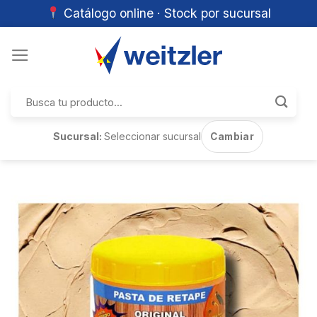
Catálogo online · Stock por sucursal
Skip
to
content
Buscar
por:
Sucursal:
Seleccionar sucursal
Cambiar