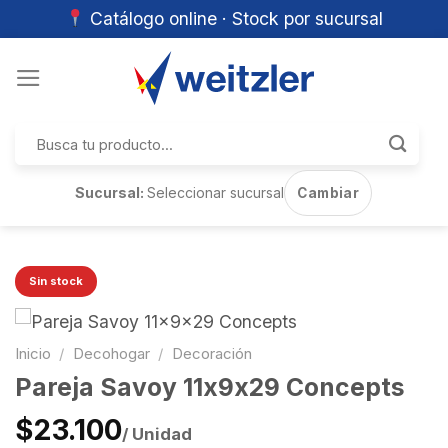
Catálogo online · Stock por sucursal
Skip
to
content
Buscar
por:
Sucursal:
Seleccionar sucursal
Cambiar
Sin stock
Inicio
/
Decohogar
/
Decoración
Pareja Savoy 11x9x29 Concepts
$23.100
/ Unidad