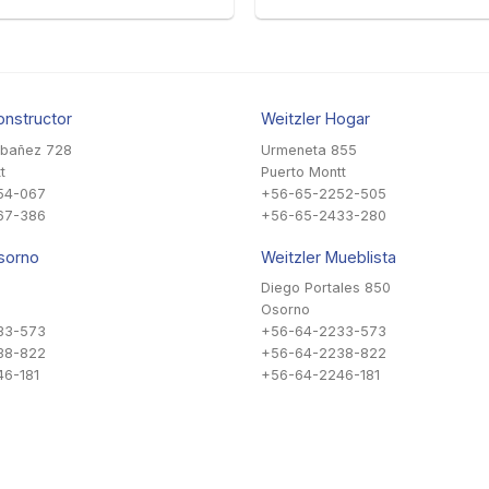
onstructor
Weitzler Hogar
Ibañez 728
Urmeneta 855
t
Puerto Montt
54-067
+56-65-2252-505
67-386
+56-65-2433-280
sorno
Weitzler Mueblista
Diego Portales 850
Osorno
33-573
+56-64-2233-573
38-822
+56-64-2238-822
6-181
+56-64-2246-181