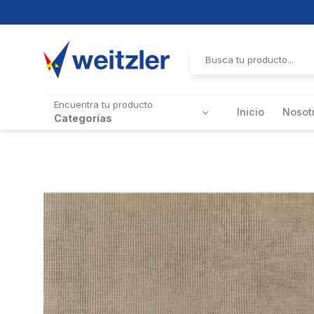
Skip
to
Buscar
por:
content
Encuentra tu producto
Inicio
Nosot
Categorías