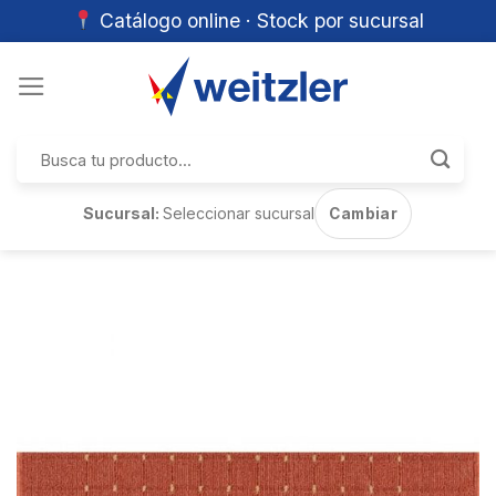
Catálogo online · Stock por sucursal
Skip
to
content
Buscar
por:
Sucursal:
Seleccionar sucursal
Cambiar