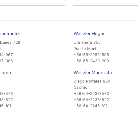
onstructor
Weitzler Hogar
Ibañez 728
Urmeneta 855
t
Puerto Montt
54-067
+56-65-2252-505
67-386
+56-65-2433-280
sorno
Weitzler Mueblista
Diego Portales 850
Osorno
33-573
+56-64-2233-573
38-822
+56-64-2238-822
6-181
+56-64-2246-181