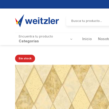
Skip
to
Buscar
por:
content
Encuentra tu producto
Inicio
Nosot
Categorías
Sin stock