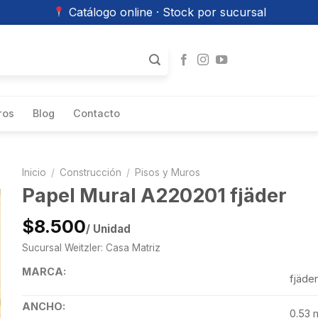
Catálogo online · Stock por sucursal
ros
Blog
Contacto
Inicio
/
Construcción
/
Pisos y Muros
Papel Mural A220201 fjäder
$8.500
/ Unidad
Sucursal Weitzler: Casa Matriz
MARCA:
fjäder
ANCHO:
0.53 