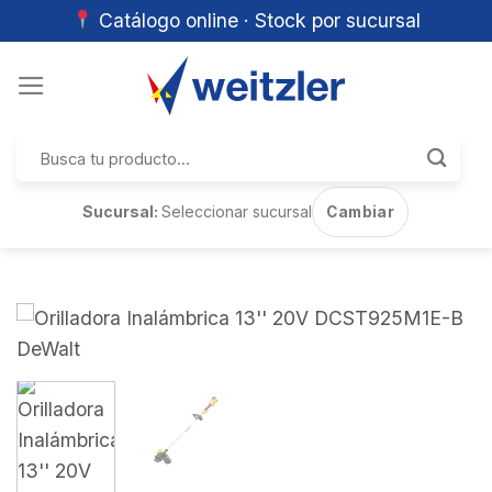
Catálogo online · Stock por sucursal
Skip
to
content
Buscar
por:
Sucursal:
Seleccionar sucursal
Cambiar