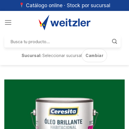
Catálogo online · Stock por sucursal
Skip
to
content
Buscar
por:
Sucursal:
Seleccionar sucursal
Cambiar