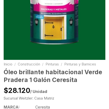
Inicio
/
Construcción
/
Pinturas
/
Pinturas y Barnices
Óleo brillante habitacional Verde
Pradera 1 Galón Ceresita
$28.120
/ Unidad
Sucursal Weitzler: Casa Matriz
MARCA:
Ceresita