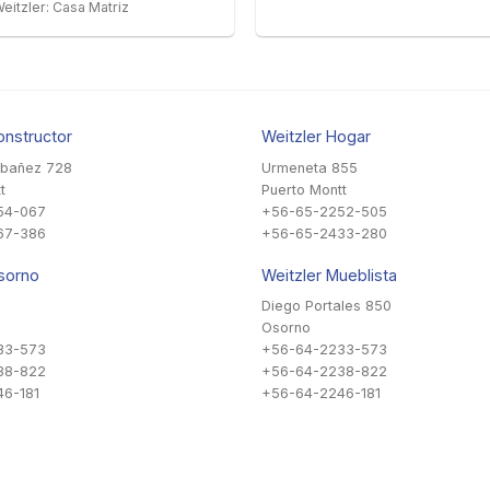
eitzler: Casa Matriz
onstructor
Weitzler Hogar
Ibañez 728
Urmeneta 855
t
Puerto Montt
54-067
+56-65-2252-505
67-386
+56-65-2433-280
sorno
Weitzler Mueblista
Diego Portales 850
Osorno
33-573
+56-64-2233-573
38-822
+56-64-2238-822
6-181
+56-64-2246-181