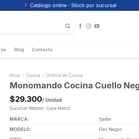
Catálogo online · Stock por sucursal
ros
Blog
Contacto
Inicio
/
Cocina
/
Grifería de Cocina
Monomando Cocina Cuello Negr
$29.300
/ Unidad
Sucursal Weitzler: Casa Matriz
MARCA:
fjäder
MODELO:
Flex Negro