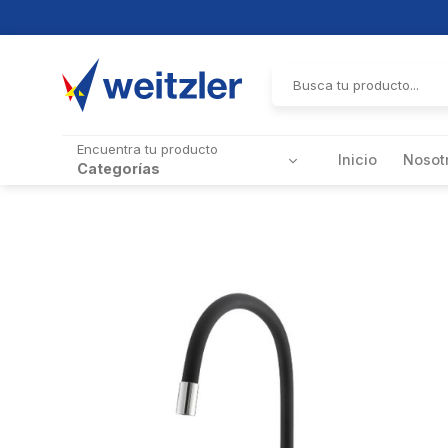
Skip
to
Buscar
por:
content
Encuentra tu producto
Inicio
Nosot
Categorías