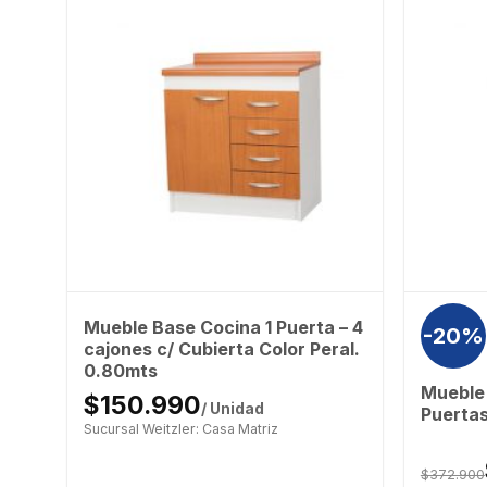
 4
Mueble Base Cocina 1 Puerta – 4
-20%
s
cajones c/ Cubierta Color Peral.
0.80mts
Mueble 
$150.990
/ Unidad
Puerta
Sucursal Weitzler: Casa Matriz
$372.900