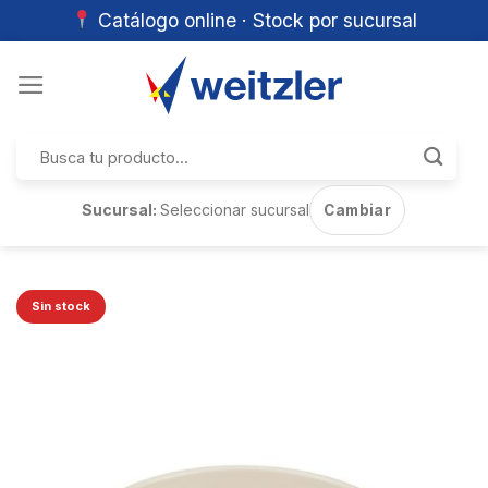
Catálogo online · Stock por sucursal
Skip
to
content
Buscar
por:
Sucursal:
Seleccionar sucursal
Cambiar
Sin stock