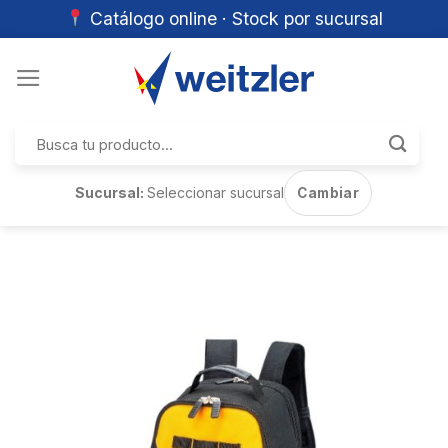
Catálogo online · Stock por sucursal
Skip
to
content
Buscar
por:
Sucursal:
Seleccionar sucursal
Cambiar