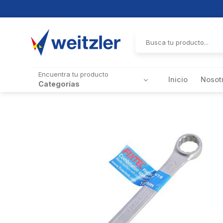
Skip
to
Buscar
por:
content
Encuentra tu producto
Inicio
Nosot
Categorías