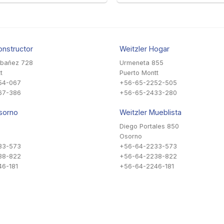
onstructor
Weitzler Hogar
Ibañez 728
Urmeneta 855
t
Puerto Montt
54-067
+56-65-2252-505
67-386
+56-65-2433-280
sorno
Weitzler Mueblista
Diego Portales 850
Osorno
33-573
+56-64-2233-573
38-822
+56-64-2238-822
6-181
+56-64-2246-181