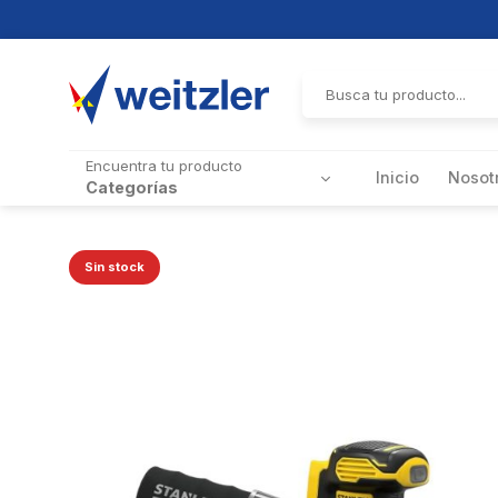
Skip
to
Buscar
por:
content
Encuentra tu producto
Inicio
Nosot
Categorías
Sin stock