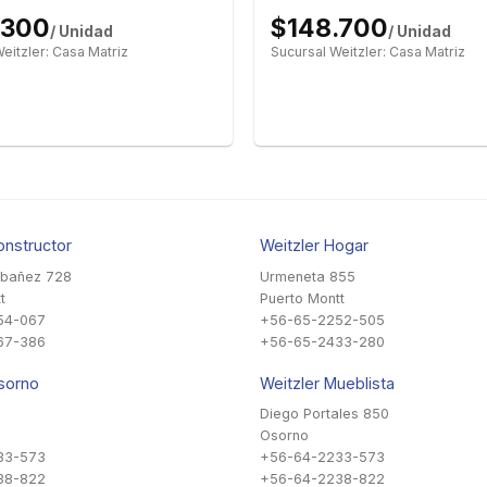
.300
$148.700
/ Unidad
/ Unidad
eitzler: Casa Matriz
Sucursal Weitzler: Casa Matriz
onstructor
Weitzler Hogar
Ibañez 728
Urmeneta 855
t
Puerto Montt
54-067
+56-65-2252-505
67-386
+56-65-2433-280
sorno
Weitzler Mueblista
Diego Portales 850
Osorno
33-573
+56-64-2233-573
38-822
+56-64-2238-822