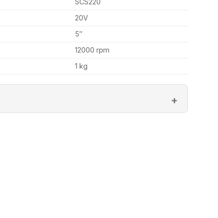
SCS220
20V
5″
12000 rpm
1 kg