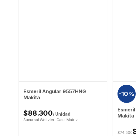
Esmeril Angular 9557HNG
-10%
Makita
Esmeri
$88.300
/ Unidad
Makita
Sucursal Weitzler: Casa Matriz
$74.500