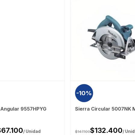
-10%
l Angular 9557HPYG
Sierra Circular 5007NK 
$67.100
$132.400
/ Unidad
$147.100
/ Uni