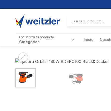
Skip
to
Buscar
por:
content
Encuentra tu producto
Inicio
Nosot
Categorías