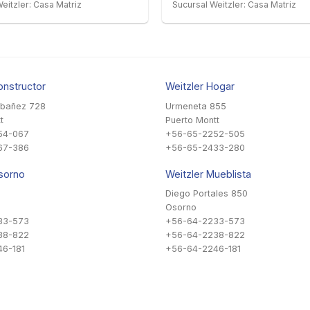
eitzler: Casa Matriz
Sucursal Weitzler: Casa Matriz
onstructor
Weitzler Hogar
Ibañez 728
Urmeneta 855
t
Puerto Montt
54-067
+56-65-2252-505
67-386
+56-65-2433-280
sorno
Weitzler Mueblista
Diego Portales 850
Osorno
33-573
+56-64-2233-573
38-822
+56-64-2238-822
6-181
+56-64-2246-181