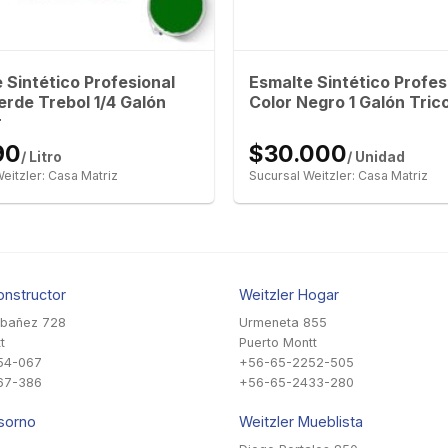
 Sintético Profesional
Esmalte Sintético Profes
erde Trebol 1/4 Galón
Color Negro 1 Galón Trico
r
90
$30.000
/ Litro
/ Unidad
eitzler: Casa Matriz
Sucursal Weitzler: Casa Matriz
onstructor
Weitzler Hogar
Ibañez 728
Urmeneta 855
t
Puerto Montt
54-067
+56-65-2252-505
67-386
+56-65-2433-280
sorno
Weitzler Mueblista