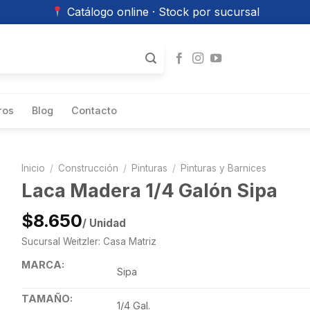
Catálogo online · Stock por sucursal
ros
Blog
Contacto
Inicio
/
Construcción
/
Pinturas
/
Pinturas y Barnices
Laca Madera 1/4 Galón Sipa
$8.650
/ Unidad
Sucursal Weitzler: Casa Matriz
MARCA:
Sipa
TAMAÑO:
1/4 Gal.