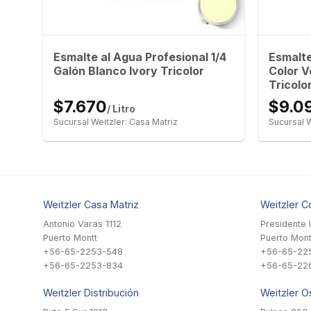
/4
Esmalte al Agua Profesional 1/4
Esmalte
or
Galón Blanco Ivory Tricolor
Color V
Tricolo
$7.670
$9.0
/ Litro
Sucursal Weitzler: Casa Matriz
Sucursal W
Weitzler Casa Matriz
Weitzler C
Antonio Varas 1112
Presidente 
Puerto Montt
Puerto Mont
+56-65-2253-548
+56-65-22
+56-65-2253-834
+56-65-22
Weitzler Distribución
Weitzler O