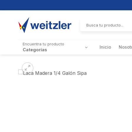
Skip
to
Buscar
por:
content
Encuentra tu producto
Inicio
Nosot
Categorías