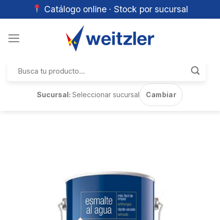
Catálogo online · Stock por sucursal
Skip
to
content
Buscar
por:
Sucursal:
Seleccionar sucursal
Cambiar