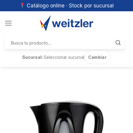
Catálogo online · Stock por sucursal
Skip
to
content
Buscar
por:
Sucursal:
Seleccionar sucursal
Cambiar