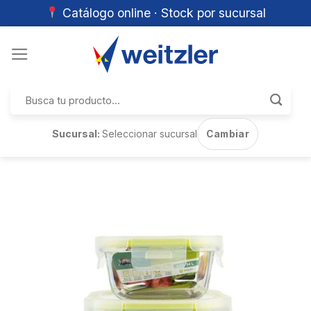
Catálogo online · Stock por sucursal
Skip
to
content
Buscar
por:
Sucursal:
Seleccionar sucursal
Cambiar