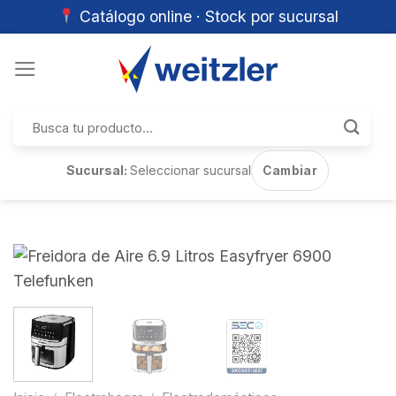
Catálogo online · Stock por sucursal
Skip
to
content
Buscar
por:
Sucursal:
Seleccionar sucursal
Cambiar