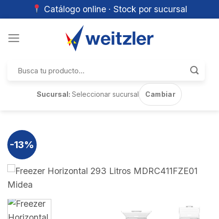
Catálogo online · Stock por sucursal
Skip
to
content
Buscar
por:
Sucursal:
Seleccionar sucursal
Cambiar
-13%