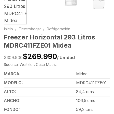
Inicio
/
Electrohogar
/
Refrigeración
Freezer Horizontal 293 Litros
MDRC411FZE01 Midea
$269.990
/ Unidad
$309.900
Sucursal Weitzler: Casa Matriz
MARCA:
Midea
MODELO:
MDRC411FZE01
ALTO:
84,4 cms
ANCHO:
106,5 cms
FONDO:
59,2 cms