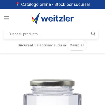
Catálogo online · Stock por sucursal
Skip
to
content
Buscar
por:
Sucursal:
Seleccionar sucursal
Cambiar