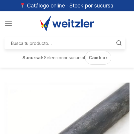
Catálogo online · Stock por sucursal
Skip
to
content
Buscar
por:
Sucursal:
Seleccionar sucursal
Cambiar