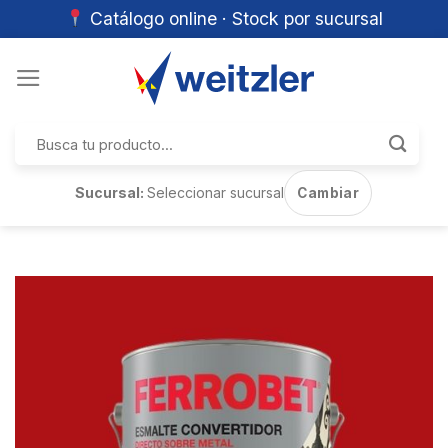
Catálogo online · Stock por sucursal
Skip
to
content
Buscar
por:
Sucursal:
Seleccionar sucursal
Cambiar